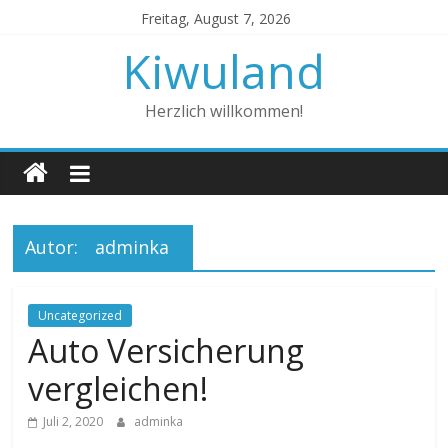
Zum
Freitag, August 7, 2026
Inhalt
Kiwuland
springen
Herzlich willkommen!
Autor:
adminka
Uncategorized
Auto Versicherung
vergleichen!
Juli 2, 2020
adminka